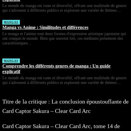
Le monde du manga est vaste et diversifié, offrant une multitude de genres
qui s'adressent à différents publics et explorent une variété de thèmes....
MANGAS
Manga vs Anime : Similitudes et différences
Le manga et l'anime sont deux formes d'expression artistique japonaise qui
ont conquis le monde. Bien que souvent liés, ces médiums présentent des
caractéristiques...
MANGAS
Comprendre les différents genres de manga : Un guide
explicatif
Le monde du manga est vaste et diversifié, offrant une multitude de genres
qui s'adressent à différents publics et explorent une variété de thèmes....
Titre de la critique : La conclusion époustouflante de
Card Captor Sakura – Clear Card Arc
Card Captor Sakura – Clear Card Arc, tome 14 de