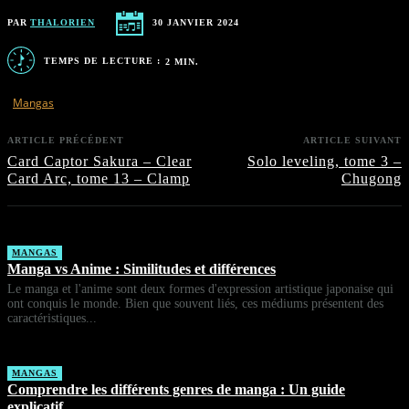
PAR
THALORIEN
30 JANVIER 2024
TEMPS DE LECTURE :
2
MIN.
Mangas
ARTICLE PRÉCÉDENT
ARTICLE SUIVANT
Card Captor Sakura – Clear
Solo leveling, tome 3 –
Card Arc, tome 13 – Clamp
Chugong
MANGAS
Manga vs Anime : Similitudes et différences
Le manga et l'anime sont deux formes d'expression artistique japonaise qui
ont conquis le monde. Bien que souvent liés, ces médiums présentent des
caractéristiques...
MANGAS
Comprendre les différents genres de manga : Un guide
explicatif