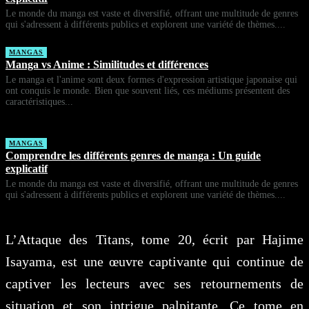
Le monde du manga est vaste et diversifié, offrant une multitude de genres
qui s'adressent à différents publics et explorent une variété de thèmes....
MANGAS
Manga vs Anime : Similitudes et différences
Le manga et l'anime sont deux formes d'expression artistique japonaise qui
ont conquis le monde. Bien que souvent liés, ces médiums présentent des
caractéristiques...
MANGAS
Comprendre les différents genres de manga : Un guide
explicatif
Le monde du manga est vaste et diversifié, offrant une multitude de genres
qui s'adressent à différents publics et explorent une variété de thèmes....
L’Attaque des Titans, tome 20, écrit par Hajime
Isayama, est une œuvre captivante qui continue de
captiver les lecteurs avec ses retournements de
situation et son intrigue palpitante. Ce tome en