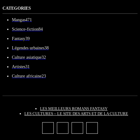
CATEGORIES
Mangas
471
Science-fiction
84
Fantasy
39
Légendes urbaines
38
Culture asiatique
32
Artistes
31
Culture africaine
23
LES MEILLEURS ROMANS FANTASY
LES CULTURES – LE SITE DES ARTS ET DE LA CULTURE