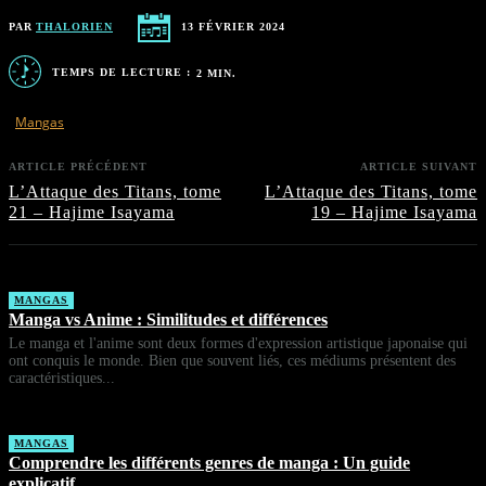
PAR
THALORIEN
13 FÉVRIER 2024
TEMPS DE LECTURE :
2
MIN.
Mangas
ARTICLE PRÉCÉDENT
ARTICLE SUIVANT
L’Attaque des Titans, tome
L’Attaque des Titans, tome
21 – Hajime Isayama
19 – Hajime Isayama
MANGAS
Manga vs Anime : Similitudes et différences
Le manga et l'anime sont deux formes d'expression artistique japonaise qui
ont conquis le monde. Bien que souvent liés, ces médiums présentent des
caractéristiques...
MANGAS
Comprendre les différents genres de manga : Un guide
explicatif