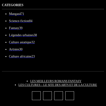
CATEGORIES
Mangas
471
Science-fiction
84
Fantasy
39
Légendes urbaines
38
Culture asiatique
32
Artistes
30
Culture africaine
23
LES MEILLEURS ROMANS FANTASY
LES CULTURES – LE SITE DES ARTS ET DE LA CULTURE