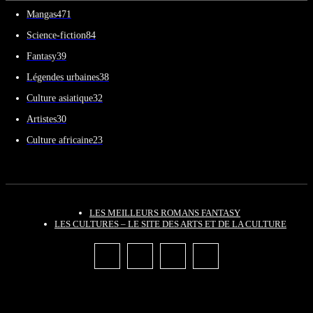
Mangas
471
Science-fiction
84
Fantasy
39
Légendes urbaines
38
Culture asiatique
32
Artistes
30
Culture africaine
23
LES MEILLEURS ROMANS FANTASY
LES CULTURES – LE SITE DES ARTS ET DE LA CULTURE