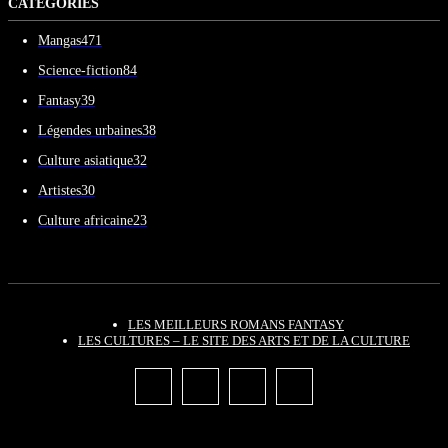
CATEGORIES
Mangas
471
Science-fiction
84
Fantasy
39
Légendes urbaines
38
Culture asiatique
32
Artistes
30
Culture africaine
23
LES MEILLEURS ROMANS FANTASY
LES CULTURES – LE SITE DES ARTS ET DE LA CULTURE