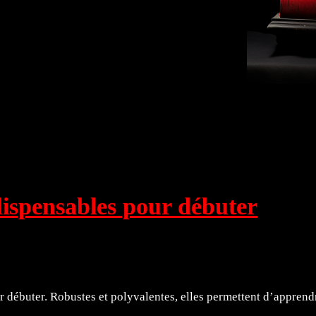
rts Plastiques 🖼️
Littérature 📖
Explorez ! 🗿
dispensables pour débuter
r débuter. Robustes et polyvalentes, elles permettent d’apprendr