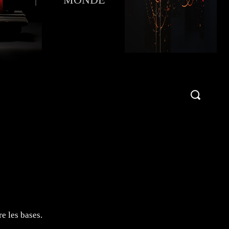
Publier une critique !
More
e les bases.