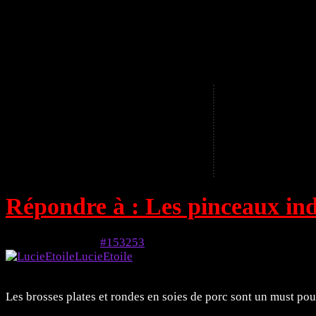
A
Répondre à : Les pinceaux in
6 mai 2024 à 9h11
#153253
LucieEtoile
Membre
Les brosses plates et rondes en soies de porc sont un must pou