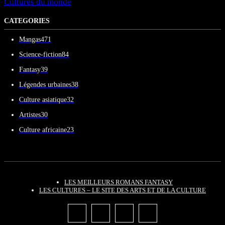
Cultures du monde
CATEGORIES
Mangas
471
Science-fiction
84
Fantasy
39
Légendes urbaines
38
Culture asiatique
32
Artistes
30
Culture africaine
23
LES MEILLEURS ROMANS FANTASY
LES CULTURES – LE SITE DES ARTS ET DE LA CULTURE