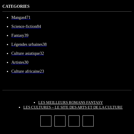
CATEGORIES
Mangas
471
Science-fiction
84
Fantasy
39
Légendes urbaines
38
Culture asiatique
32
Artistes
30
Culture africaine
23
LES MEILLEURS ROMANS FANTASY
LES CULTURES – LE SITE DES ARTS ET DE LA CULTURE