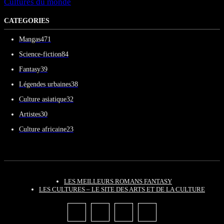
Cultures du monde
CATEGORIES
Mangas
471
Science-fiction
84
Fantasy
39
Légendes urbaines
38
Culture asiatique
32
Artistes
30
Culture africaine
23
LES MEILLEURS ROMANS FANTASY
LES CULTURES – LE SITE DES ARTS ET DE LA CULTURE