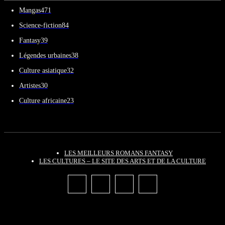
Mangas
471
Science-fiction
84
Fantasy
39
Légendes urbaines
38
Culture asiatique
32
Artistes
30
Culture africaine
23
LES MEILLEURS ROMANS FANTASY
LES CULTURES – LE SITE DES ARTS ET DE LA CULTURE