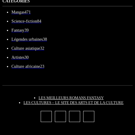
CATEGORIES
Mangas
471
Science-fiction
84
Fantasy
39
Légendes urbaines
38
Culture asiatique
32
Artistes
30
Culture africaine
23
LES MEILLEURS ROMANS FANTASY
LES CULTURES – LE SITE DES ARTS ET DE LA CULTURE