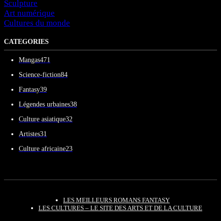
Sculpture
Art numérique
Cultures du monde
CATEGORIES
Mangas
471
Science-fiction
84
Fantasy
39
Légendes urbaines
38
Culture asiatique
32
Artistes
31
Culture africaine
23
LES MEILLEURS ROMANS FANTASY
LES CULTURES – LE SITE DES ARTS ET DE LA CULTURE