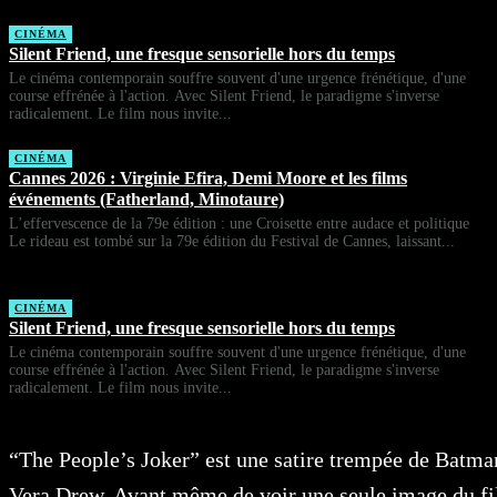
CINÉMA
Silent Friend, une fresque sensorielle hors du temps
Le cinéma contemporain souffre souvent d'une urgence frénétique, d'une
course effrénée à l'action. Avec Silent Friend, le paradigme s'inverse
radicalement. Le film nous invite...
CINÉMA
Cannes 2026 : Virginie Efira, Demi Moore et les films
événements (Fatherland, Minotaure)
L’effervescence de la 79e édition : une Croisette entre audace et politique
Le rideau est tombé sur la 79e édition du Festival de Cannes, laissant...
CINÉMA
Silent Friend, une fresque sensorielle hors du temps
Le cinéma contemporain souffre souvent d'une urgence frénétique, d'une
course effrénée à l'action. Avec Silent Friend, le paradigme s'inverse
radicalement. Le film nous invite...
“The People’s Joker” est une satire trempée de Batman
Vera Drew. Avant même de voir une seule image du fi