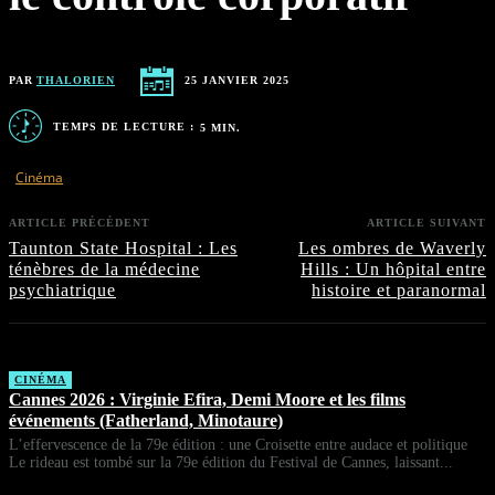
PAR
THALORIEN
25 JANVIER 2025
TEMPS DE LECTURE :
5
MIN.
Cinéma
ARTICLE PRÉCÉDENT
ARTICLE SUIVANT
Taunton State Hospital : Les
Les ombres de Waverly
ténèbres de la médecine
Hills : Un hôpital entre
psychiatrique
histoire et paranormal
CINÉMA
Cannes 2026 : Virginie Efira, Demi Moore et les films
événements (Fatherland, Minotaure)
L’effervescence de la 79e édition : une Croisette entre audace et politique
Le rideau est tombé sur la 79e édition du Festival de Cannes, laissant...