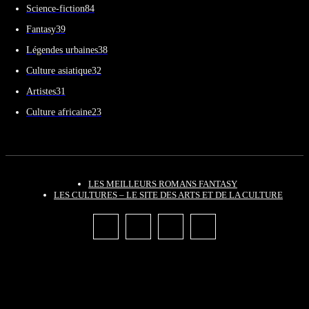
Science-fiction
84
Fantasy
39
Légendes urbaines
38
Culture asiatique
32
Artistes
31
Culture africaine
23
LES MEILLEURS ROMANS FANTASY
LES CULTURES – LE SITE DES ARTS ET DE LA CULTURE