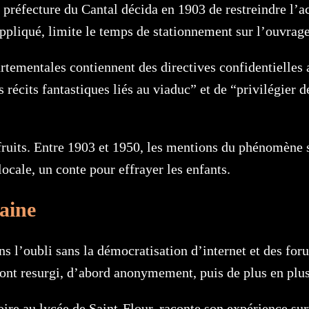
a préfecture du Cantal décida en 1903 de restreindre l’a
ppliqué, limite le temps de stationnement sur l’ouvra
artementales contiennent des directives confidentielles 
s récits fantastiques liés au viaduc” et de “privilégier
fruits. Entre 1903 et 1950, les mentions du phénomène s
cale, un conte pour effrayer les enfants.
aine
s l’oubli sans la démocratisation d’internet et des fo
ont resurgi, d’abord anonymement, puis de plus en plu
oire au lycée de Saint-Flour, raconte son expérience su