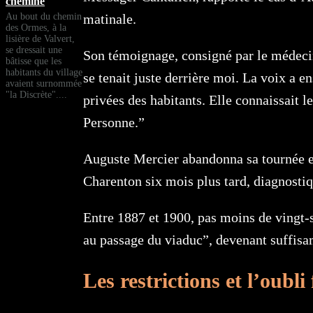
chemine
Au bout du chemin
matinale.
des Ormes, à la
lisière de Valvert,
se dressait une
Son témoignage, consigné par le médecin
bâtisse que les
habitants du village
se tenait juste derrière moi. La voix a e
avaient surnommée
"la Discrète"....
privées des habitants. Elle connaissait 
Personne.”
Auguste Mercier abandonna sa tournée et q
Charenton six mois plus tard, diagnosti
Entre 1887 et 1900, pas moins de vingt-s
au passage du viaduc”, devenant suffisa
Les restrictions et l’oubli