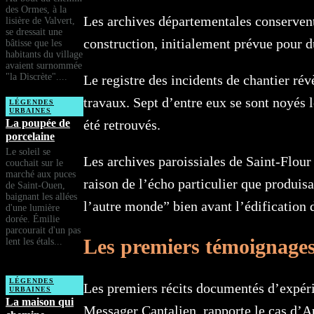
des Ormes, à la
Les archives départementales conservent 
lisière de Valvert,
se dressait une
construction, initialement prévue pour du
bâtisse que les
habitants du village
avaient surnommée
"la Discrète"....
Le registre des incidents de chantier ré
travaux. Sept d’entre eux se sont noyés 
LÉGENDES
URBAINES
été retrouvés.
La poupée de
porcelaine
Le soleil se
Les archives paroissiales de Saint-Flou
couchait sur le
marché aux puces
raison de l’écho particulier que produis
de Saint-Ouen,
baignant les allées
l’autre monde” bien avant l’édification 
d'une lumière
dorée. Émilie
parcourait d'un pas
Les premiers témoignage
lent les étals...
LÉGENDES
Les premiers récits documentés d’expérie
URBAINES
La maison qui
Messager Cantalien, rapporte le cas d’Aug