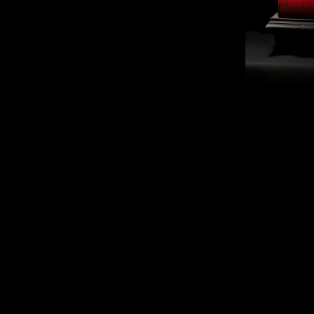
rts Plastiques 🖼️
Littérature 📖
Explorez ! 🗿