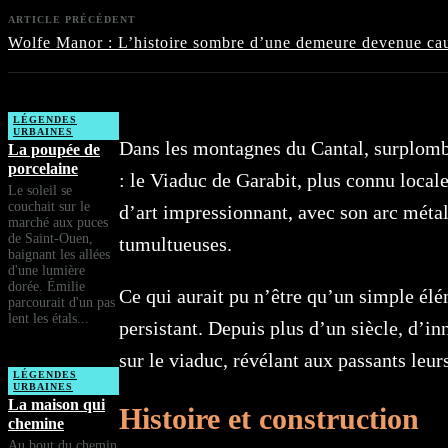
ARTICLE PRÉCÉDENT
Wolfe Manor : L’histoire sombre d’une demeure devenue c
LÉGENDES
URBAINES
Dans les montagnes du Cantal, surplomba
La poupée de
porcelaine
: le Viaduc de Garabit, plus connu loc
Le soleil se
couchait sur le
d’art impressionnant, avec son arc méta
marché aux puces
de Saint-Ouen,
tumultueuses.
baignant les allées
d'une lumière
dorée. Émilie
Ce qui aurait pu n’être qu’un simple élé
parcourait d'un pas
lent les étals...
persistant. Depuis plus d’un siècle, d’
sur le viaduc, révélant aux passants leur
LÉGENDES
URBAINES
La maison qui
Histoire et construction
chemine
Au bout du chemin