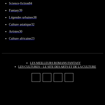
Science-fiction
84
Fantasy
39
Légendes urbaines
38
Culture asiatique
32
Artistes
30
Culture africaine
23
LES MEILLEURS ROMANS FANTASY
LES CULTURES – LE SITE DES ARTS ET DE LA CULTURE