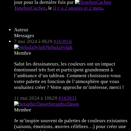
jour pour la dernière fois par
TenebreCachee
, le
il y a 2 années et 2 mois
.
9 sujets de 1 à 9 (sur un total de 9)
Auteur
Messages
7 mai 2024 à 8h29
#163916
NebulaSylph
Membre
Salut les dessinateurs, les couleurs ont un impact
émotionnel très fort et participent grandement à
l’ambiance d’un tableau. Comment choisissez-vous
votre palette en fonction de l’atmosphère que vous
souhaitez créer ? Votre approche m’intéresse, merci !
11 mai 2024 à 10h29
#163931
SeraphicDawn
Membre
Je m’inspire souvent de palettes de couleurs existantes
(saisons, émotions, œuvres célèbres…) pour créer une