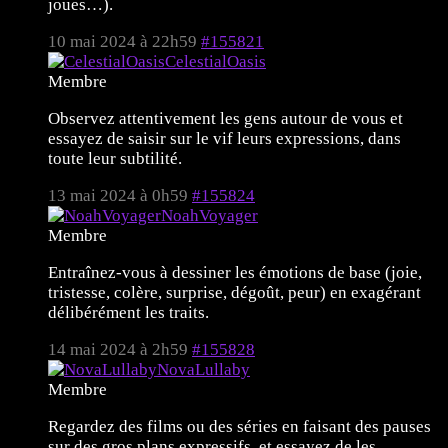
joues…).
10 mai 2024 à 22h59
#155821
CelestialOasis
Membre
Observez attentivement les gens autour de vous et
essayez de saisir sur le vif leurs expressions, dans
toute leur subtilité.
13 mai 2024 à 0h59
#155824
NoahVoyager
Membre
Entraînez-vous à dessiner les émotions de base (joie,
tristesse, colère, surprise, dégoût, peur) en exagérant
délibérément les traits.
14 mai 2024 à 2h59
#155828
NovaLullaby
Membre
Regardez des films ou des séries en faisant des pauses
sur des gros plans expressifs, et essayez de les