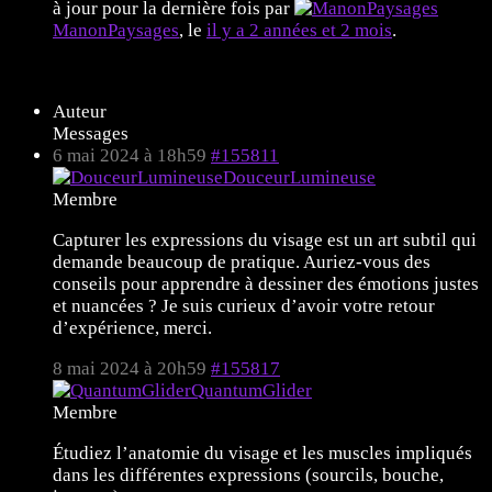
à jour pour la dernière fois par
ManonPaysages
, le
il y a 2 années et 2 mois
.
10 sujets de 1 à 10 (sur un total de 10)
Auteur
Messages
6 mai 2024 à 18h59
#155811
DouceurLumineuse
Membre
Capturer les expressions du visage est un art subtil qui
demande beaucoup de pratique. Auriez-vous des
conseils pour apprendre à dessiner des émotions justes
et nuancées ? Je suis curieux d’avoir votre retour
d’expérience, merci.
8 mai 2024 à 20h59
#155817
QuantumGlider
Membre
Étudiez l’anatomie du visage et les muscles impliqués
dans les différentes expressions (sourcils, bouche,