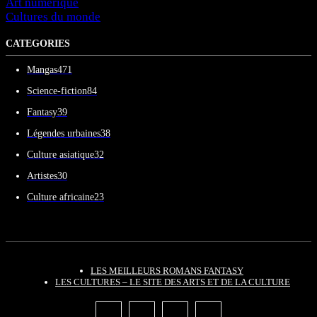
Art numérique
Cultures du monde
CATEGORIES
Mangas
471
Science-fiction
84
Fantasy
39
Légendes urbaines
38
Culture asiatique
32
Artistes
30
Culture africaine
23
LES MEILLEURS ROMANS FANTASY
LES CULTURES – LE SITE DES ARTS ET DE LA CULTURE