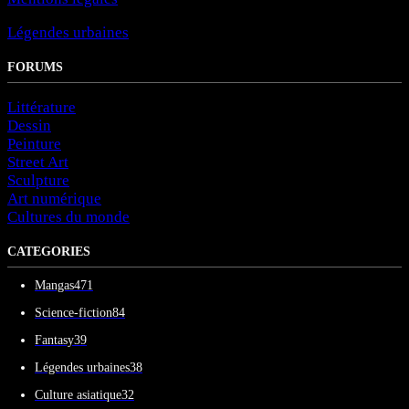
Légendes urbaines
FORUMS
Littérature
Dessin
Peinture
Street Art
Sculpture
Art numérique
Cultures du monde
CATEGORIES
Mangas
471
Science-fiction
84
Fantasy
39
Légendes urbaines
38
Culture asiatique
32