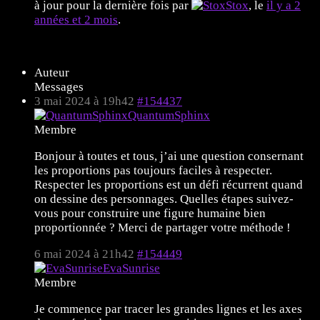
à jour pour la dernière fois par
Stox
, le
il y a 2
années et 2 mois
.
11 sujets de 1 à 11 (sur un total de 11)
Auteur
Messages
3 mai 2024 à 19h42
#154437
QuantumSphinx
Membre
Bonjour à toutes et tous, j’ai une question consernant
les proportions pas toujours faciles à respecter.
Respecter les proportions est un défi récurrent quand
on dessine des personnages. Quelles étapes suivez-
vous pour construire une figure humaine bien
proportionnée ? Merci de partager votre méthode !
6 mai 2024 à 21h42
#154449
EvaSunrise
Membre
Je commence par tracer les grandes lignes et les axes