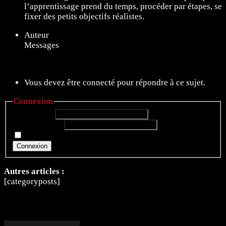
l’apprentissage prend du temps, procéder par étapes, se
fixer des petits objectifs réalistes.
Auteur
Messages
8 sujets de 1 à 8 (sur un total de 8)
Vous devez être connecté pour répondre à ce sujet.
Connexion
Identifiant:
Mot de passe:
Rester connecté
Connexion
Autres articles :
[categoryposts]