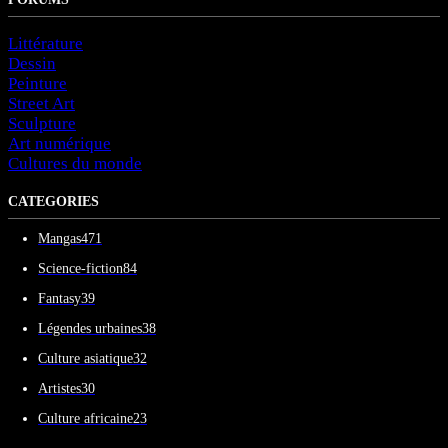
Littérature
Dessin
Peinture
Street Art
Sculpture
Art numérique
Cultures du monde
CATEGORIES
Mangas
471
Science-fiction
84
Fantasy
39
Légendes urbaines
38
Culture asiatique
32
Artistes
30
Culture africaine
23