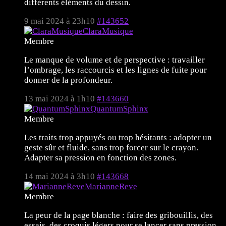
différents éléments du dessin.
9 mai 2024 à 23h10
#143652
ClaraMusique
Membre
Le manque de volume et de perspective : travailler
l’ombrage, les raccourcis et les lignes de fuite pour
donner de la profondeur.
13 mai 2024 à 1h10
#143660
QuantumSphinx
Membre
Les traits trop appuyés ou trop hésitants : adopter un
geste sûr et fluide, sans trop forcer sur le crayon.
Adapter sa pression en fonction des zones.
14 mai 2024 à 3h10
#143668
MarianneReve
Membre
La peur de la page blanche : faire des gribouillis, des
essais, des croquis légers pour se lancer sans pression.