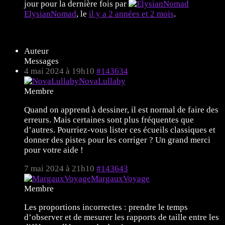
jour pour la dernière fois par
ElysianNomad
, le
il y a 2 années et 2 mois
.
8 sujets de 1 à 8 (sur un total de 8)
Auteur
Messages
4 mai 2024 à 19h10
#143634
NovaLullaby
Membre
Quand on apprend à dessiner, il est normal de faire des
erreurs. Mais certaines sont plus fréquentes que
d’autres. Pourriez-vous lister ces écueils classiques et
donner des pistes pour les corriger ? Un grand merci
pour votre aide !
7 mai 2024 à 21h10
#143643
MargauxVoyage
Membre
Les proportions incorrectes : prendre le temps
d’observer et de mesurer les rapports de taille entre les