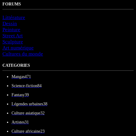
FORUMS
Littérature
Dessin
Peinture
Street Art
Sculpture
Art numérique
Cultures du monde
CATEGORIES
Mangas
471
Science-fiction
84
Fantasy
39
Légendes urbaines
38
Culture asiatique
32
Artistes
31
Culture africaine
23