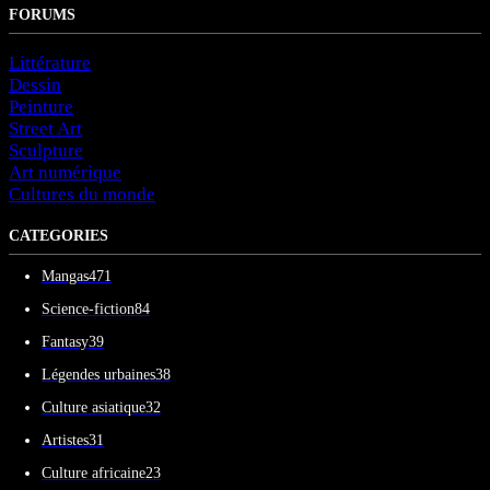
FORUMS
Littérature
Dessin
Peinture
Street Art
Sculpture
Art numérique
Cultures du monde
CATEGORIES
Mangas
471
Science-fiction
84
Fantasy
39
Légendes urbaines
38
Culture asiatique
32
Artistes
31
Culture africaine
23