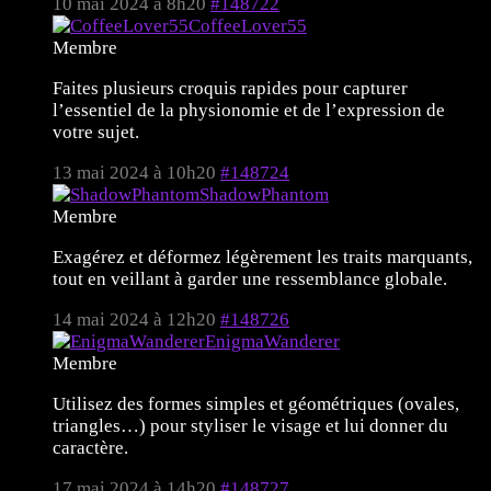
10 mai 2024 à 8h20
#148722
CoffeeLover55
Membre
Faites plusieurs croquis rapides pour capturer
l’essentiel de la physionomie et de l’expression de
votre sujet.
13 mai 2024 à 10h20
#148724
ShadowPhantom
Membre
Exagérez et déformez légèrement les traits marquants,
tout en veillant à garder une ressemblance globale.
14 mai 2024 à 12h20
#148726
EnigmaWanderer
Membre
Utilisez des formes simples et géométriques (ovales,
triangles…) pour styliser le visage et lui donner du
caractère.
17 mai 2024 à 14h20
#148727