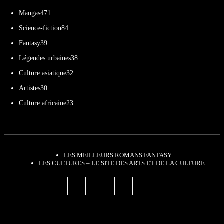
Mangas
471
Science-fiction
84
Fantasy
39
Légendes urbaines
38
Culture asiatique
32
Artistes
30
Culture africaine
23
LES MEILLEURS ROMANS FANTASY
LES CULTURES – LE SITE DES ARTS ET DE LA CULTURE