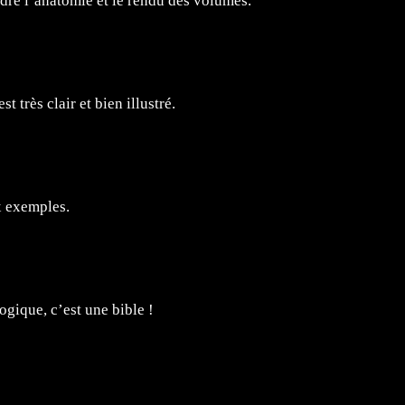
e l’anatomie et le rendu des volumes.
très clair et bien illustré.
x exemples.
gique, c’est une bible !