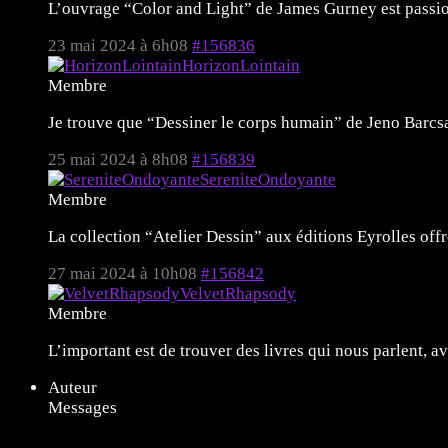
L’ouvrage “Color and Light” de James Gurney est passion
23 mai 2024 à 6h08
#156836
HorizonLointain
Membre
Je trouve que “Dessiner le corps humain” de Jeno Barcsa
25 mai 2024 à 8h08
#156839
SereniteOndoyante
Membre
La collection “Atelier Dessin” aux éditions Eyrolles offr
27 mai 2024 à 10h08
#156842
VelvetRhapsody
Membre
L’important est de trouver des livres qui nous parlent, a
Auteur
Messages
11 sujets de 1 à 11 (sur un total de 11)