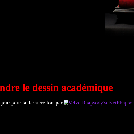
rts Plastiques 🖼️
Littérature 📖
Explorez ! 🗿
ndre le dessin académique
à jour pour la dernière fois par
VelvetRhapso