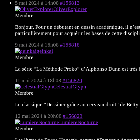
5 mai 2024 à 14h08
#156813
OliverExplorer
Membre
Bonjour, Pour un débutant en dessin académique, il n’es
particulièrement pour acquérir les bases de cette discipl
9 mai 2024 à 16h08
#156818
geinkai
Membre
La série “La Méthode Proko” d’Alphonso Dunn est très b
11 mai 2024 à 18h08
#156820
CelestialGlyph
Membre
Le classique “Dessiner grâce au cerveau droit” de Betty
12 mai 2024 à 20h08
#156823
LumiereNocturne
Membre