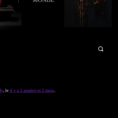
Publier une critique !
More
dy
, le
il y a 2 années et 2 mois
.