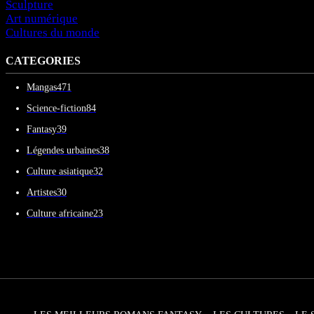
Sculpture
Art numérique
Cultures du monde
CATEGORIES
Mangas
471
Science-fiction
84
Fantasy
39
Légendes urbaines
38
Culture asiatique
32
Artistes
30
Culture africaine
23