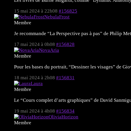
Les livres de Burne Hogarth, comme “Dynamic Anatomy”
15 mai 2024 à 22h08
#156825
NebulaFrost
Membre
Je recommande “La Perspective pas à pas” de Philip Metzge
17 mai 2024 à 0h08
#156828
NovaAria
Membre
Pour les bases du portrait, “Dessiner les visages” de Gi
18 mai 2024 à 2h08
#156831
Laura
Membre
Le “Cours complet d’arts graphiques” de David Sanmiguel
19 mai 2024 à 4h08
#156834
OliviaHorizon
Membre