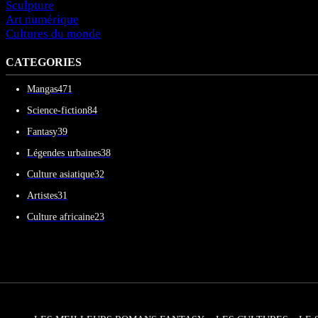
Sculpture
Art numérique
Cultures du monde
CATEGORIES
Mangas
471
Science-fiction
84
Fantasy
39
Légendes urbaines
38
Culture asiatique
32
Artistes
31
Culture africaine
23