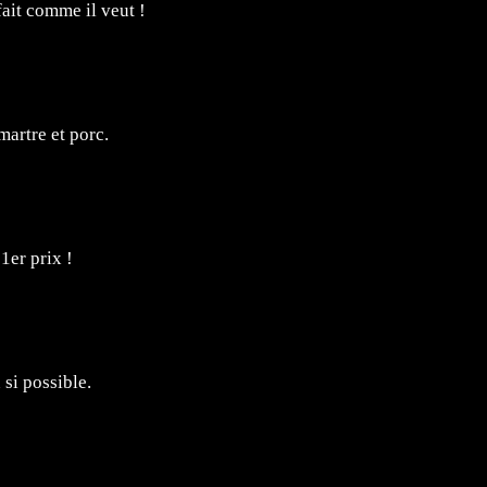
ait comme il veut !
martre et porc.
1er prix !
 si possible.