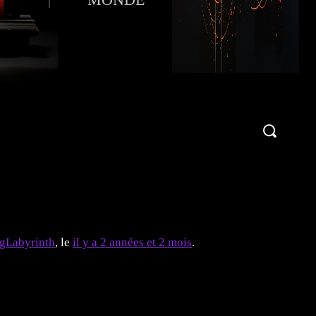
Publier une critique !
More
gLabyrinth
, le
il y a 2 années et 2 mois
.