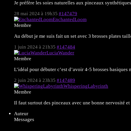
Je préfère les soies naturelles aux pinceaux synthétique
28 mai 2024 à 19h35
#147479
EnchantedLoom
Membre
Au début je me suis fait un set avec 3 brosses plates tail
1 juin 2024 à 21h35
#147484
LuciaWander
Membre
L’idéal pour débuter c’est d’avoir 4-5 brosses basiques ma
2 juin 2024 à 23h35
#147489
WhisperingLabyrinth
Membre
Il faut surtout des pinceaux avec une bonne nervosité et 
Auteur
Messages
11 sujets de 1 à 11 (sur un total de 11)