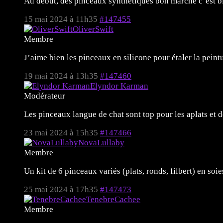
Au début, des pinceaux synthétiques bon marché c’est bie
15 mai 2024 à 11h35
#147455
OliverSwift
Membre
J’aime bien les pinceaux en silicone pour étaler la pein
19 mai 2024 à 13h35
#147460
Elyndor Karman
Modérateur
Les pinceaux langue de chat sont top pour les aplats et dé
23 mai 2024 à 15h35
#147466
NovaLullaby
Membre
Un kit de 6 pinceaux variés (plats, ronds, filbert) en soie
25 mai 2024 à 17h35
#147473
TenebreCachee
Membre