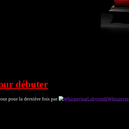
rts Plastiques 🖼️
Littérature 📖
Explorez ! 🗿
pour débuter
 jour pour la dernière fois par
Whisperin