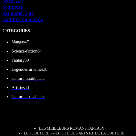
Street Art
Sculpture
Art numérique
Cultures du monde
CATEGORIES
Mangas
471
Science-fiction
84
Fantasy
39
Légendes urbaines
38
Culture asiatique
32
Artistes
30
Culture africaine
23
LES MEILLEURS ROMANS FANTASY
LES CULTURES – LE SITE DES ARTS ET DE LA CULTURE