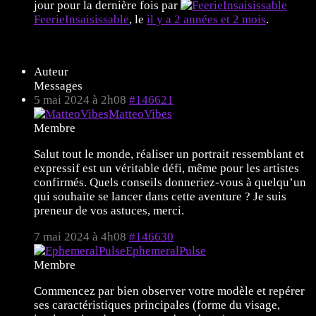
jour pour la dernière fois par
FeerieInsaisissable
, le
il y a 2 années et 2 mois
.
10 sujets de 1 à 10 (sur un total de 10)
Auteur
Messages
5 mai 2024 à 2h08
#146621
MatteoVibes
Membre
Salut tout le monde, réaliser un portrait ressemblant et
expressif est un véritable défi, même pour les artistes
confirmés. Quels conseils donneriez-vous à quelqu’un
qui souhaite se lancer dans cette aventure ? Je suis
preneur de vos astuces, merci.
7 mai 2024 à 4h08
#146630
EphemeralPulse
Membre
Commencez par bien observer votre modèle et repérer
ses caractéristiques principales (forme du visage,