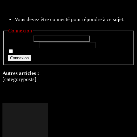
10 sujets de 1 à 10 (sur un total de 10)
Vous devez être connecté pour répondre à ce sujet.
Connexion
Identifiant:
Mot de passe:
Rester connecté
Connexion
Autres articles :
[categoryposts]