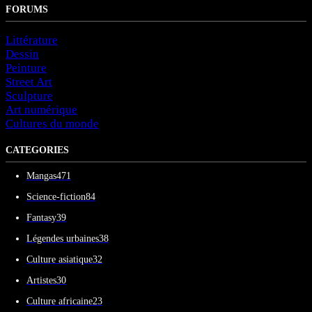
FORUMS
Littérature
Dessin
Peinture
Street Art
Sculpture
Art numérique
Cultures du monde
CATEGORIES
Mangas
471
Science-fiction
84
Fantasy
39
Légendes urbaines
38
Culture asiatique
32
Artistes
30
Culture africaine
23