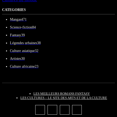
CATEGORIES
Mangas
471
Science-fiction
84
Fantasy
39
Légendes urbaines
38
Culture asiatique
32
Artistes
30
Culture africaine
23
LES MEILLEURS ROMANS FANTASY
LES CULTURES – LE SITE DES ARTS ET DE LA CULTURE