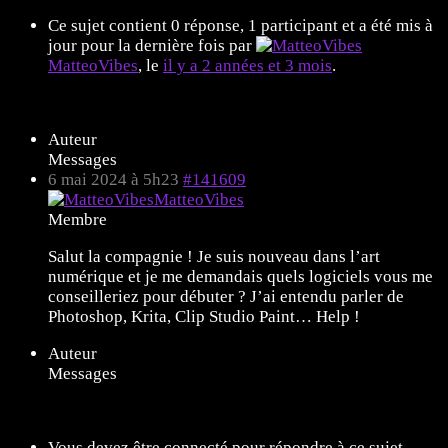
Ce sujet contient 0 réponse, 1 participant et a été mis à
jour pour la dernière fois par
MatteoVibes
, le
il y a 2 années et 3 mois
.
Affichage de 1 message (sur 1 au total)
Auteur
Messages
6 mai 2024 à 5h23
#141609
MatteoVibes
Membre
Salut la compagnie ! Je suis nouveau dans l’art
numérique et je me demandais quels logiciels vous me
conseilleriez pour débuter ? J’ai entendu parler de
Photoshop, Krita, Clip Studio Paint… Help !
Auteur
Messages
Affichage de 1 message (sur 1 au total)
Vous devez être connecté pour répondre à ce sujet.