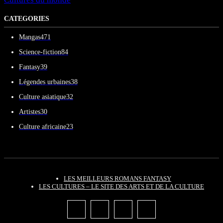
CATEGORIES
Mangas
471
Science-fiction
84
Fantasy
39
Légendes urbaines
38
Culture asiatique
32
Artistes
30
Culture africaine
23
LES MEILLEURS ROMANS FANTASY
LES CULTURES – LE SITE DES ARTS ET DE LA CULTURE