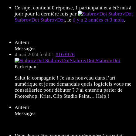
Ce sujet contient 0 réponse, 1 participant et a été mis à
jour pour la dernière fois par
StabrovDot StabrovDot
, le
il y a 2 années et 3 mois
.
Affichage de 1 message (sur 1 au total)
Auteur
Messages
4 mai 2024 à 6h01
#163976
StabrovDot StabrovDot
Participant
Salut la compagnie ! Je suis nouveau dans l’art
numérique et je me demandais quels logiciels vous me
conseilleriez pour débuter ? J’ai entendu parler de
Photoshop, Krita, Clip Studio Paint… Help !
Auteur
Messages
Affichage de 1 message (sur 1 au total)
Vous devez être connecté pour répondre à ce sujet.