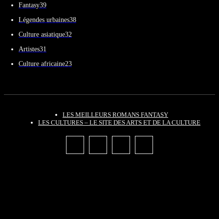
Fantasy
39
Légendes urbaines
38
Culture asiatique
32
Artistes
31
Culture africaine
23
LES MEILLEURS ROMANS FANTASY
LES CULTURES – LE SITE DES ARTS ET DE LA CULTURE