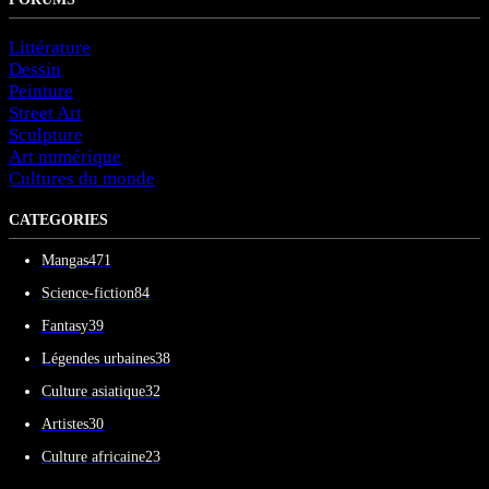
Littérature
Dessin
Peinture
Street Art
Sculpture
Art numérique
Cultures du monde
CATEGORIES
Mangas
471
Science-fiction
84
Fantasy
39
Légendes urbaines
38
Culture asiatique
32
Artistes
30
Culture africaine
23