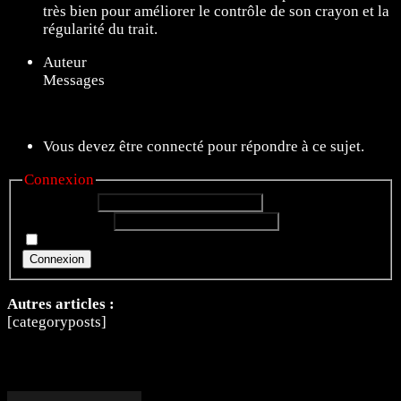
très bien pour améliorer le contrôle de son crayon et la
régularité du trait.
Auteur
Messages
8 sujets de 1 à 8 (sur un total de 8)
Vous devez être connecté pour répondre à ce sujet.
Connexion
Identifiant:
Mot de passe:
Rester connecté
Connexion
Autres articles :
[categoryposts]