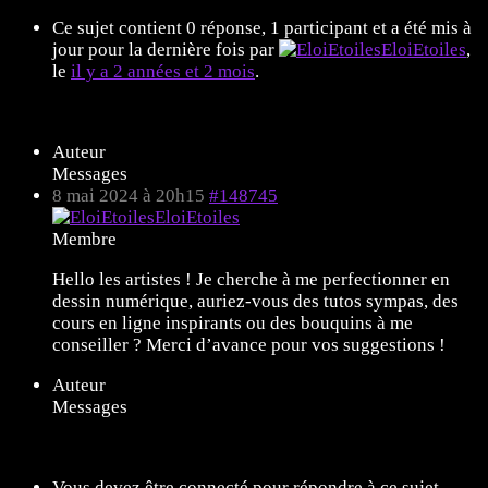
Ce sujet contient 0 réponse, 1 participant et a été mis à
jour pour la dernière fois par
EloiEtoiles
,
le
il y a 2 années et 2 mois
.
Affichage de 1 message (sur 1 au total)
Auteur
Messages
8 mai 2024 à 20h15
#148745
EloiEtoiles
Membre
Hello les artistes ! Je cherche à me perfectionner en
dessin numérique, auriez-vous des tutos sympas, des
cours en ligne inspirants ou des bouquins à me
conseiller ? Merci d’avance pour vos suggestions !
Auteur
Messages
Affichage de 1 message (sur 1 au total)
Vous devez être connecté pour répondre à ce sujet.