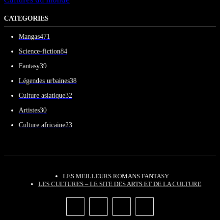
CATEGORIES
Mangas
471
Science-fiction
84
Fantasy
39
Légendes urbaines
38
Culture asiatique
32
Artistes
30
Culture africaine
23
LES MEILLEURS ROMANS FANTASY
LES CULTURES – LE SITE DES ARTS ET DE LA CULTURE