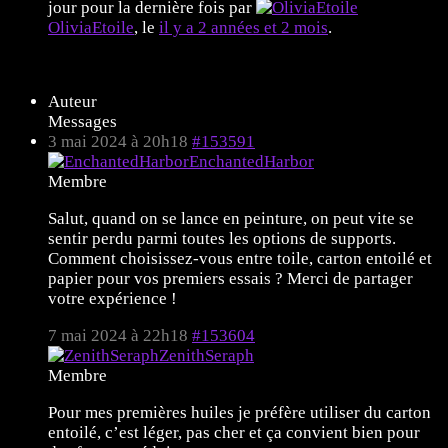
jour pour la dernière fois par
OliviaEtoile
, le
il y a 2 années et 2 mois
.
11 sujets de 1 à 11 (sur un total de 11)
Auteur
Messages
3 mai 2024 à 20h18
#153591
EnchantedHarbor
Membre
Salut, quand on se lance en peinture, on peut vite se
sentir perdu parmi toutes les options de supports.
Comment choisissez-vous entre toile, carton entoilé et
papier pour vos premiers essais ? Merci de partager
votre expérience !
7 mai 2024 à 22h18
#153604
ZenithSeraph
Membre
Pour mes premières huiles je préfère utiliser du carton
entoilé, c’est léger, pas cher et ça convient bien pour