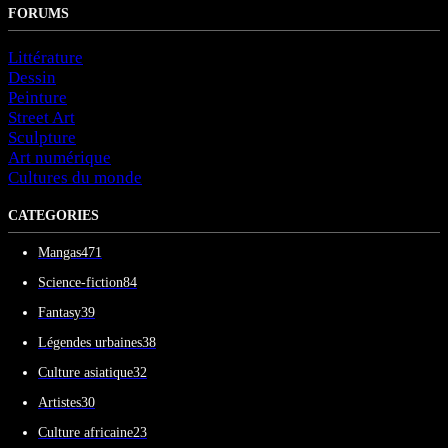
FORUMS
Littérature
Dessin
Peinture
Street Art
Sculpture
Art numérique
Cultures du monde
CATEGORIES
Mangas
471
Science-fiction
84
Fantasy
39
Légendes urbaines
38
Culture asiatique
32
Artistes
30
Culture africaine
23