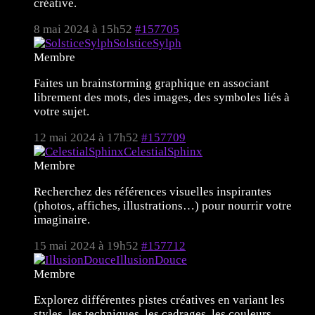
créative.
8 mai 2024 à 15h52
#157705
SolsticeSylph
Membre
Faites un brainstorming graphique en associant
librement des mots, des images, des symboles liés à
votre sujet.
12 mai 2024 à 17h52
#157709
CelestialSphinx
Membre
Recherchez des références visuelles inspirantes
(photos, affiches, illustrations…) pour nourrir votre
imaginaire.
15 mai 2024 à 19h52
#157712
IllusionDouce
Membre
Explorez différentes pistes créatives en variant les
styles, les techniques, les cadrages, les couleurs…