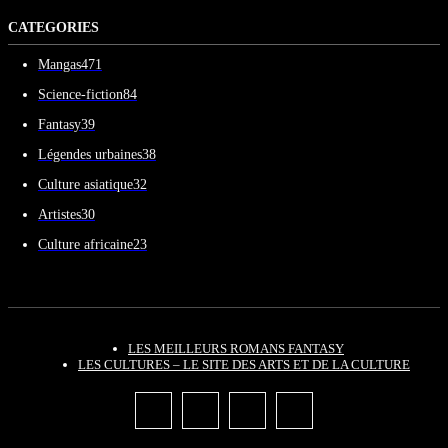
CATEGORIES
Mangas
471
Science-fiction
84
Fantasy
39
Légendes urbaines
38
Culture asiatique
32
Artistes
30
Culture africaine
23
LES MEILLEURS ROMANS FANTASY
LES CULTURES – LE SITE DES ARTS ET DE LA CULTURE