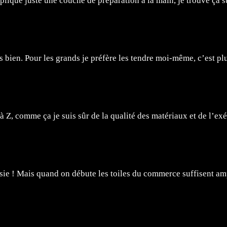
pplique juste une couche de préparation à la main, je trouve ça s
très bien. Pour les grands je préfère les tendre moi-même, c’est 
à Z, comme ça je suis sûr de la qualité des matériaux et de l’ex
ussie ! Mais quand on débute les toiles du commerce suffisent a