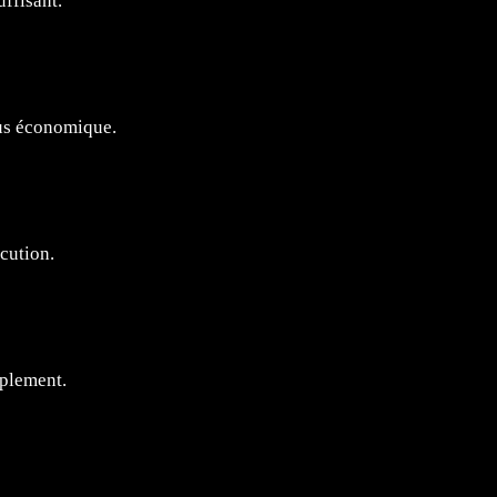
uffisant.
plus économique.
écution.
mplement.