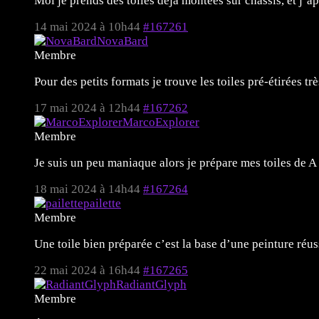
Moi je prends des toiles déjà montées sur châssis, et j’a
14 mai 2024 à 10h44
#167261
NovaBard
Membre
Pour des petits formats je trouve les toiles pré-étirées 
17 mai 2024 à 12h44
#167262
MarcoExplorer
Membre
Je suis un peu maniaque alors je prépare mes toiles de A 
18 mai 2024 à 14h44
#167264
pailette
Membre
Une toile bien préparée c’est la base d’une peinture ré
22 mai 2024 à 16h44
#167265
RadiantGlyph
Membre