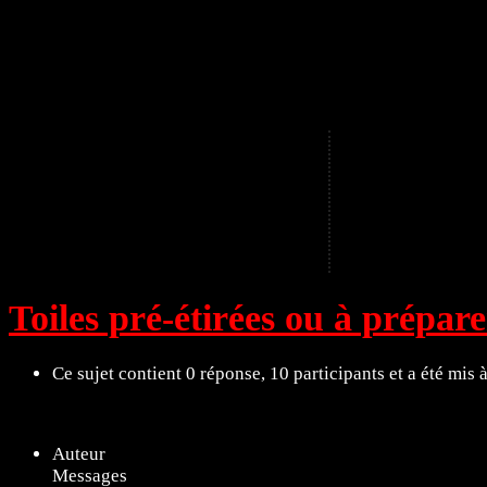
A
Toiles pré-étirées ou à prépar
Ce sujet contient 0 réponse, 10 participants et a été mis 
11 sujets de 1 à 11 (sur un total de 11)
Auteur
Messages