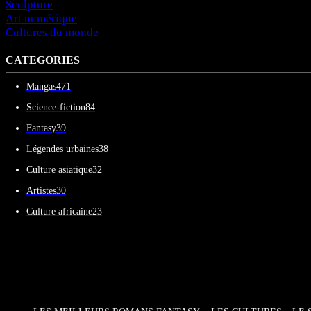
Sculpture
Art numérique
Cultures du monde
CATEGORIES
Mangas
471
Science-fiction
84
Fantasy
39
Légendes urbaines
38
Culture asiatique
32
Artistes
30
Culture africaine
23