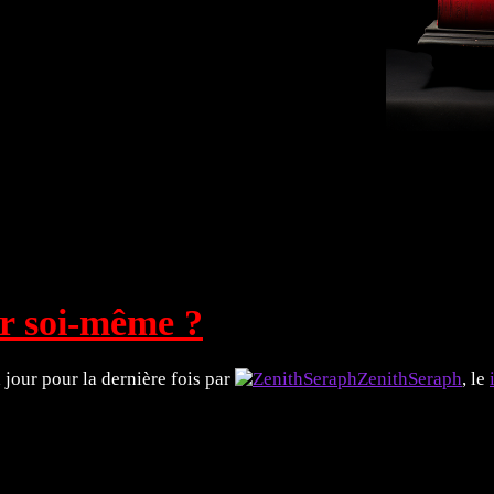
rts Plastiques 🖼️
Littérature 📖
Explorez ! 🗿
er soi-même ?
à jour pour la dernière fois par
ZenithSeraph
, le