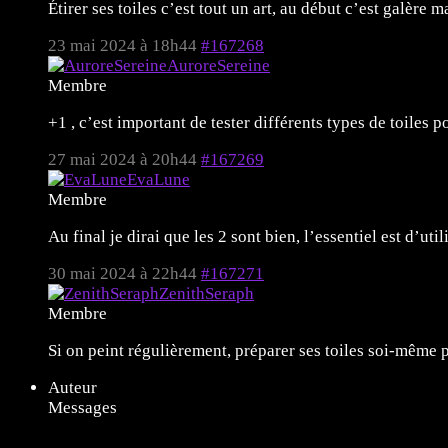
Étirer ses toiles c’est tout un art, au début c’est galère
23 mai 2024 à 18h44
#167268
AuroreSereine
Membre
+1 , c’est important de tester différents types de toiles 
27 mai 2024 à 20h44
#167269
EvaLune
Membre
Au final je dirai que les 2 sont bien, l’essentiel est d’uti
30 mai 2024 à 22h44
#167271
ZenithSeraph
Membre
Si on peint régulièrement, préparer ses toiles soi-même p
Auteur
Messages
11 sujets de 1 à 11 (sur un total de 11)