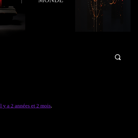
Publier une critique !
More
il y a 2 années et 2 mois
.