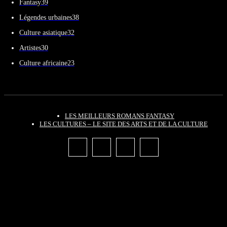
Fantasy
39
Légendes urbaines
38
Culture asiatique
32
Artistes
30
Culture africaine
23
LES MEILLEURS ROMANS FANTASY
LES CULTURES – LE SITE DES ARTS ET DE LA CULTURE