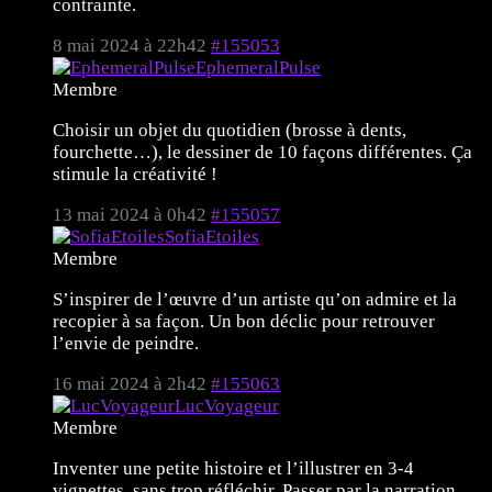
contrainte.
8 mai 2024 à 22h42
#155053
EphemeralPulse
Membre
Choisir un objet du quotidien (brosse à dents,
fourchette…), le dessiner de 10 façons différentes. Ça
stimule la créativité !
13 mai 2024 à 0h42
#155057
SofiaEtoiles
Membre
S’inspirer de l’œuvre d’un artiste qu’on admire et la
recopier à sa façon. Un bon déclic pour retrouver
l’envie de peindre.
16 mai 2024 à 2h42
#155063
LucVoyageur
Membre
Inventer une petite histoire et l’illustrer en 3-4
vignettes, sans trop réfléchir. Passer par la narration