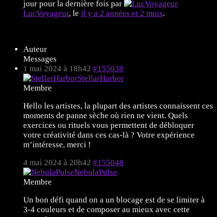
jour pour la dernière fois par
LucVoyageur
, le
il y a 2 années et 2 mois
.
9 sujets de 1 à 9 (sur un total de 9)
Auteur
Messages
1 mai 2024 à 18h42
#155038
StellarHarbor
Membre
Hello les artistes, la plupart des artistes connaissent ces
moments de panne sèche où rien ne vient. Quels
exercices ou rituels vous permettent de débloquer
votre créativité dans ces cas-là ? Votre expérience
m’intéresse, merci !
4 mai 2024 à 20h42
#155048
NebulaPulse
Membre
Un bon défi quand on a un blocage est de se limiter à
3-4 couleurs et de composer au mieux avec cette