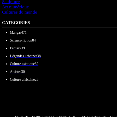
Sculpture
Art numérique
Cultures du monde
CATEGORIES
Mangas
471
Science-fiction
84
Fantasy
39
Légendes urbaines
38
Culture asiatique
32
Artistes
30
Culture africaine
23