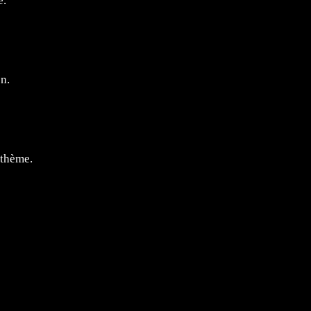
e.
on.
 thème.