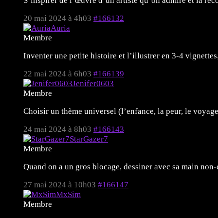
S’inspirer de l’œuvre d’un artiste qu’on admire et la rec
20 mai 2024 à 4h03
#166132
Auria
Membre
Inventer une petite histoire et l’illustrer en 3-4 vignette
22 mai 2024 à 6h03
#166139
Jenifer0603
Membre
Choisir un thème universel (l’enfance, la peur, le voya
24 mai 2024 à 8h03
#166143
StarGazer7
Membre
Quand on a un gros blocage, dessiner avec sa main non-do
27 mai 2024 à 10h03
#166147
MxSim
Membre