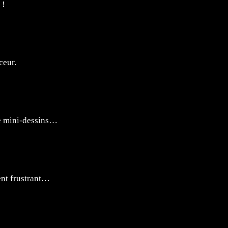
 !
ceur.
 de mini-dessins…
ent frustrant…