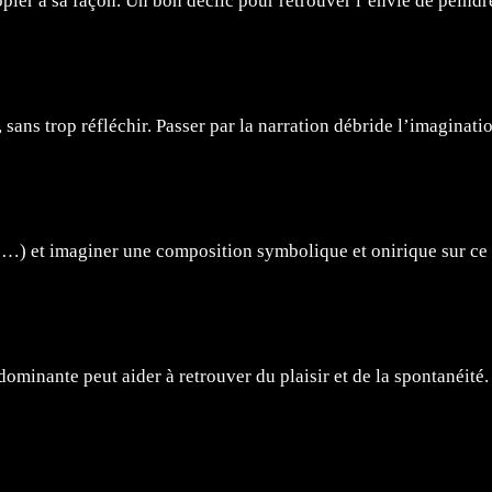
opier à sa façon. Un bon déclic pour retrouver l’envie de peindr
s, sans trop réfléchir. Passer par la narration débride l’imaginati
ge…) et imaginer une composition symbolique et onirique sur ce
minante peut aider à retrouver du plaisir et de la spontanéité.