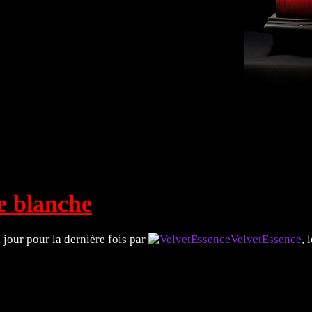
rts Plastiques 🖼️
Littérature 📖
Explorez ! 🗿
e blanche
à jour pour la dernière fois par
VelvetEssence
, 