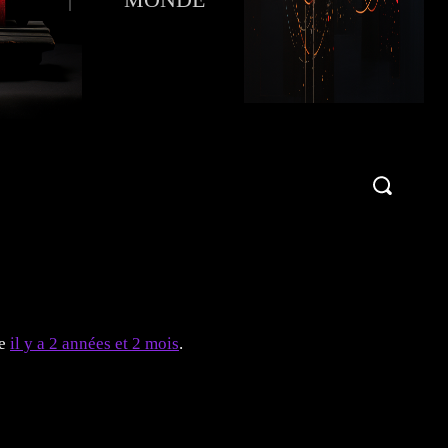
Publier une critique !
More
le
il y a 2 années et 2 mois
.