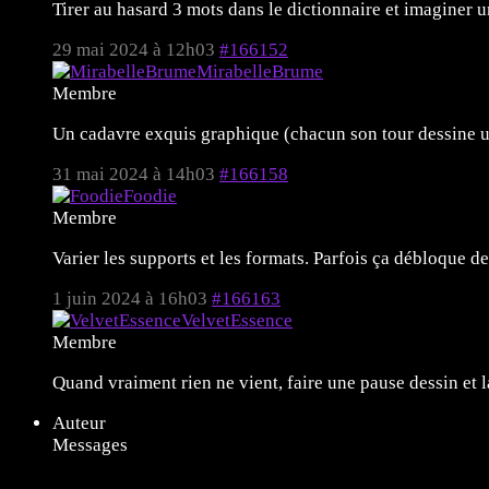
Tirer au hasard 3 mots dans le dictionnaire et imaginer u
29 mai 2024 à 12h03
#166152
MirabelleBrume
Membre
Un cadavre exquis graphique (chacun son tour dessine un
31 mai 2024 à 14h03
#166158
Foodie
Membre
Varier les supports et les formats. Parfois ça débloque d
1 juin 2024 à 16h03
#166163
VelvetEssence
Membre
Quand vraiment rien ne vient, faire une pause dessin et
Auteur
Messages
11 sujets de 1 à 11 (sur un total de 11)