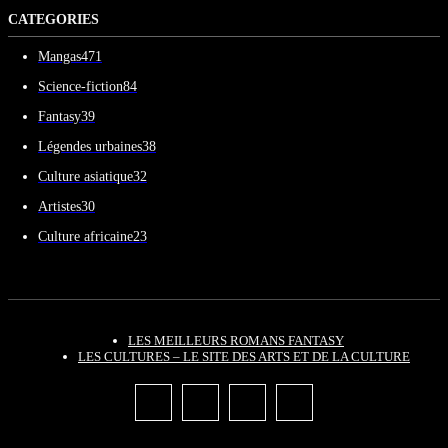
CATEGORIES
Mangas
471
Science-fiction
84
Fantasy
39
Légendes urbaines
38
Culture asiatique
32
Artistes
30
Culture africaine
23
LES MEILLEURS ROMANS FANTASY
LES CULTURES – LE SITE DES ARTS ET DE LA CULTURE