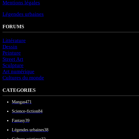
Mentions légales
Légendes urbaines
FORUMS
Littérature
Dessin
Peinture
Street Art
Sculpture
Art numérique
Cultures du monde
CATEGORIES
Mangas
471
Science-fiction
84
Fantasy
39
Légendes urbaines
38