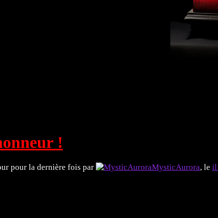
rts Plastiques 🖼️
Littérature 📖
Explorez ! 🗿
honneur !
jour pour la dernière fois par
MysticAurora
, le
i