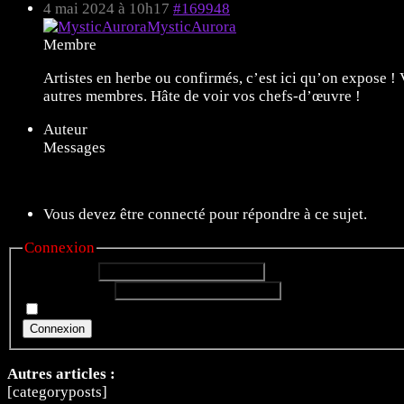
4 mai 2024 à 10h17
#169948
MysticAurora
Membre
Artistes en herbe ou confirmés, c’est ici qu’on expose ! 
autres membres. Hâte de voir vos chefs-d’œuvre !
Auteur
Messages
Affichage de 1 message (sur 1 au total)
Vous devez être connecté pour répondre à ce sujet.
Connexion
Identifiant:
Mot de passe:
Rester connecté
Connexion
Autres articles :
[categoryposts]