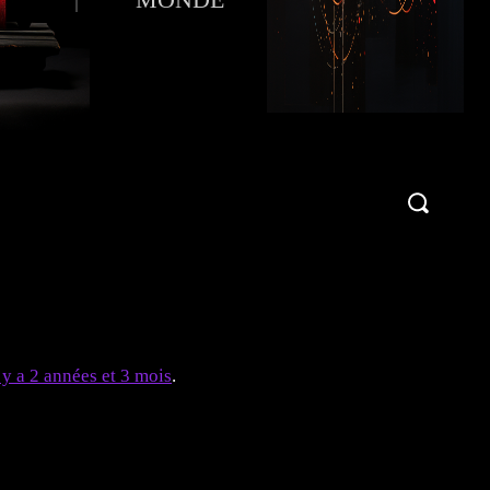
Publier une critique !
More
l y a 2 années et 3 mois
.